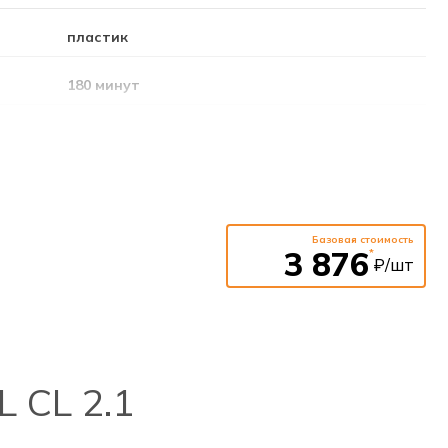
пластик
180 минут
3.6В; 0.6Ач (Ni-Cd)
непостоянный
от датчика
Базовая стоимость
3 876
*
₽/шт
6 метров
220-240В
50-60Гц
 CL 2.1
датчик движения