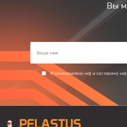
Закрепите нижнюю часть корпуса на стене.
Вы м
Вставьте провод переменного тока через отверс
Закройте корпус.
Подключитесь к источнику питания переменного 
Встраиваемый монтаж:
Вставьте провод переменного тока через отверст
Соберите светильник.
Установите на светильник дополнительный корп
Я ознакомлен(-на) и согласен(-на)
Наденьте пружины. Установите светильник.
Подключитесь к источнику питания переменного 
Датчик движения
Угол срабатывания датчика 120 градусов.
Расстояние срабатывания датчика 6 метров.