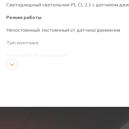
Светодиодный светильник PL CL 2.1 с датчиком дви
Режим работы
Непостоянный, постоянный от датчика движения
Тип монтажа
Накладной, встраиваемый
Индикация
Зеленый светодиод - идет зарядка
Установка и указания по экспл
Накладной монтаж:
Откройте корпус