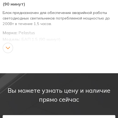
(90 минут)
Блок предназначен для обеспечения аварийной работы
светодиодных светильников потребляемой мощностью до
200Вт в течение 1,5 часов.
Марка:
Pelastus
Модель:
БАП 1.5 (90 минут)
Размер блока:
140*38*25мм
Размер аккумулятора:
70*38*20мм
Наличие на складе:
Да
Мин. размер заказа:
1 шт.
Условия оплаты:
предоплата
Доставка:
По территории РФ по тарифам
транспортных компаний
Вы можете узнать цену и наличие
Паспорт:
скачать
прямо сейчас
Схема подключения:
скачать
3D модель блок:
скачать
3D модель АКБ:
скачать