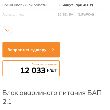
Время аварийной работы
90 минут (при 40Вт)
Аккумулятор
12,8В; 6Ач; (LiFePO4)
Напряжение сети
220-240В
Рабочая частота
50-60Гц
Индикация состояния
Есть
Запрос менеджеру
Тестирование
Ручное
Базовая стоимость
12 033
*
₽/шт
Блок аварийного питания БАП
2.1