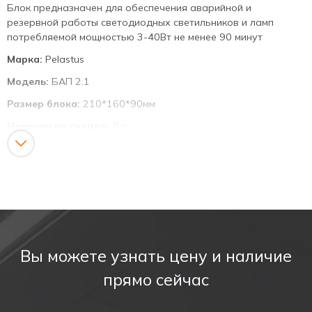
Блок предназначен для обеспечения аварийной и
резервной работы светодиодных светильников и ламп
потребляемой мощностью 3-40Вт не менее 90 минут
Марка:
Pelastus
Модель:
БАП 2.1
Размер блока:
210*160*90мм
Наличие на складе:
Да
Мин. размер заказа:
1 шт.
Условия оплаты:
предоплата
Доставка:
По территории РФ по тарифам транспортных
компаний
Паспорт:
скачать
Схема подключения:
скачать
Вы можете узнать цену и наличие
прямо сейчас
Описание продукта:
БАП предназначен для обеспечения аварийной и резервной