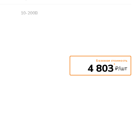
10-200В
90 минут
6,4В 2Ач (LiFePO4)
220-240В
Базовая стоимость
4 803
*
₽/шт
50-60Гц
Есть
Автоматическое и ручное