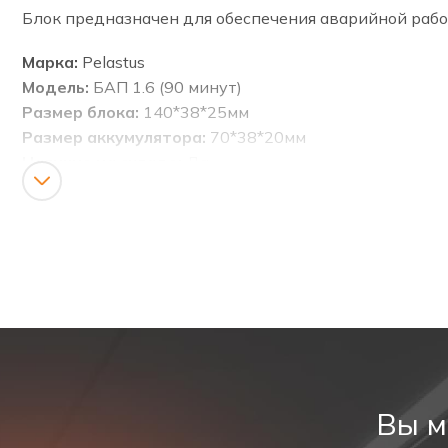
Блок предназначен для обеспечения аварийной раб
Марка:
Pelastus
Модель:
БАП 1.6 (90 минут)
Размер блока:
140*38*25мм
Размер аккумулятора:
70*38*20мм
Наличие на складе:
Да
Мин. размер заказа:
1 шт.
Условия оплаты:
предоплата
Доставка:
По территории РФ по тарифам транспор
Паспорт:
скачать
Схема подключения:
скачать
3D модель блок:
скачать
3D модель АКБ:
скачать
Описание продукта:
Вы м
БАП предназначен для обеспечения аварийной рабо