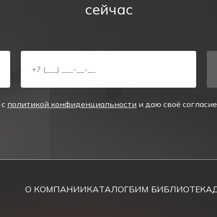
сейчас
вляются:
родлить срок службы аккумуляторной батареи.
 с
политикой конфиденциальности
и даю своё согласи
аварийный режим на 60 секунд для проверки способнос
 аварийный режим на более 90 минут для проверки вр
ом
О КОМПАНИИ
КАТАЛОГ
БИМ БИБЛИОТЕКА
 свет