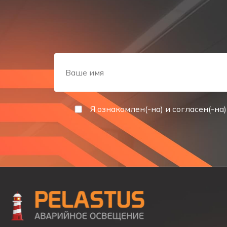
Отличительными особенностями БАП 1.5 и БАП 1.6 я
Современный и компактный LiFePO4 аккумулятор
Высокие выходные параметры блока
Функция автоматического тестирования.
Наличие автоматического тестирования позволит п
Я ознакомлен(-на) и согласен(-на)
Один раз в 30 дней БАП автоматически перейдёт в 
Один раз в 180 дней БАП автоматически перейдёт в
аккумуляторной батареи.
Информативная система индикации:
Режим зарядки – медленно мигает красным свет
Режим ожидания, аккумулятор заряжен – зелёный
Аварийный режим – красный свет