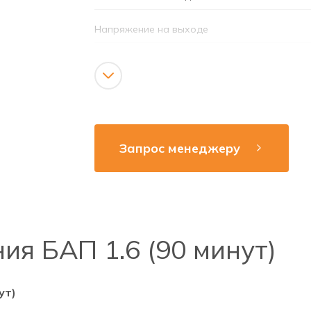
Напряжение на выходе
Время аварийной работы
Аккумулятор
Напряжение сети
Запрос менеджеру
Рабочая частота
Индикация состояния
Тестирование
ия БАП 1.6 (90 минут)
ут)