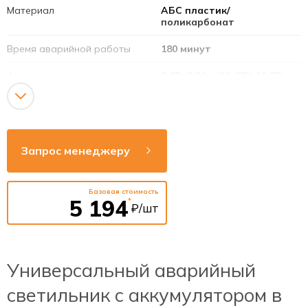
Материал
АБС пластик/
поликарбонат
Время аварийной работы
180 минут
Аккумулятор
3,6В; 0,9Ач (Ni-CD) / 3,2В;
1,5Ач (LiFePO4)
Режим работы
постоянный /
непостоянный /
универсальный
Запрос менеджеру
Дополнительные опции
УДТУ
Напряжение сети
220-240В
Базовая стоимость
5 194
*
₽/шт
Рабочая частота
50-60Гц
Способ монтажа
подвесной / накладной /
стена / потолок
Универсальный аварийный
светильник с аккумулятором в