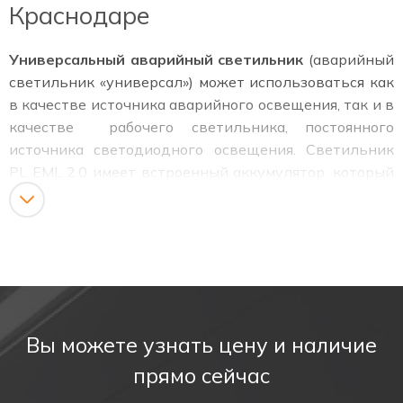
Краснодаре
Универсальный аварийный светильник
(аварийный
светильник «универсал») может использоваться как
в качестве источника аварийного освещения, так и в
качестве рабочего светильника, постоянного
источника светодиодного освещения. Светильник
PL EML 2.0 имеет встроенный аккумулятор, который
обеспечивает работу в аварийном режиме более
трех часов.
Преимущества аварийного светильника
«УНИВЕРСАЛ/UNIVERSAL»
Корпус и плафон светильника
выполнены из прочных
материалов
— корпус изготовлен из пластика, а плафон
Вы можете узнать цену и наличие
из поликарбоната. Плафон герметично установлен на
прямо сейчас
прорезиненную основу с помощью фиксирующих
саморезов, что исключает попадание внутрь возможных