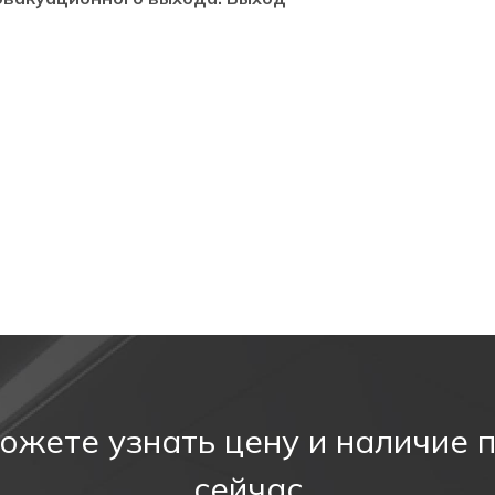
ных компаний.
азатели табло. Информационные светодиодные табло
личных информационных целей (не прозрачные), авари
акуации,
направления движения, а также для различны
0598-2-22.
ожете узнать цену и наличие 
Ni-Cd
сейчас