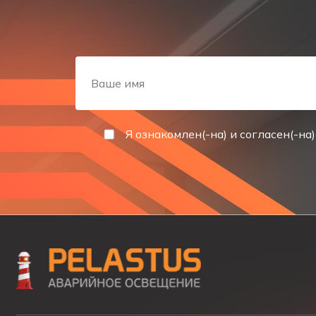
Номинальное напряжение, В
Емкость, А*ч
Максимальное время зарядки аккумулятора, ч
Я ознакомлен(-на) и согласен(-на)
Срок службы аккумулятора, лет
Для получения более детальной информации о товар
можете обратившись к менеджерам Компании Pelastus
готовое наличие на складе и другую информацию в
уточнят наличие, цену, сроки поставки и свяжутся с 