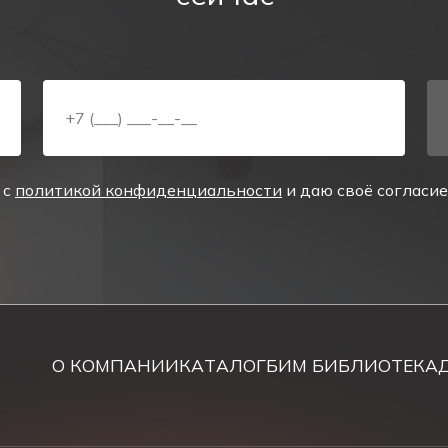
3,6
0,4
8
 с
политикой конфиденциальности
и даю своё согласи
4
е "Аварийный светильник PL EM 2.0 (стрелка вверх)",
. Узнать подробности и способы доставки в город Крас
сегда можно уточнить по телефону
8 800 700 22 52
, ли
О КОМПАНИИ
КАТАЛОГ
БИМ БИБЛИОТЕКА
Вами в течении рабочего дня.