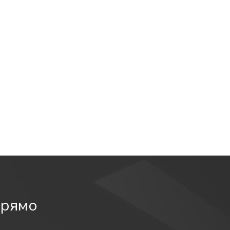
 с аккумулятором, для указания мест выхода при
йный светильник.
х информационных целей.
прямо