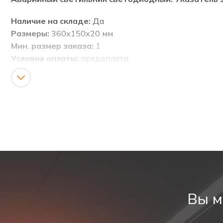
Наличие на складе:
Да
Размеры:
360х150х20 мм
Мин. размер заказа:
1
Условия оплаты:
предоплата
Доставка:
По территории РФ по тарифам транспорт
Светодиодные (непрозрачные) информационные ук
эвакуации, направления движения, а также для раз
Предназначены для указания мест выхода при эв
Соответствуют ГОСТ Р МЭК 60598-1, ГОСТ Р МЭК 6
Технические характеристики аккумулятора
Вы м
Тип аккумулятора