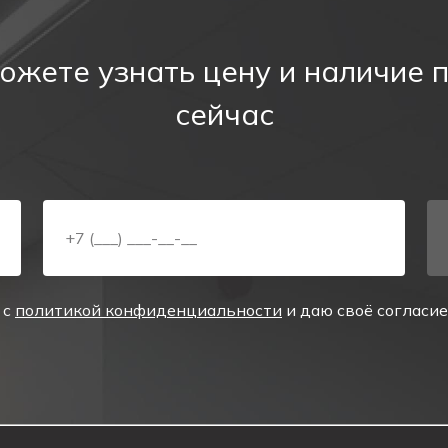
пожарного надзора и успешное прохождение проверок 
ния к размещению знака эвакуаци
ожете узнать цену и наличие 
оходами, проемами и в помещениях большой площади, 
сейчас
 видимости, конструкции не должны загораживать обз
а. Направление стрелки на знаке должно соответство
сеивателя светильника
достаточно света
 с
политикой конфиденциальности
и даю своё согласи
зированная для восприятия в дыму и при низком уровн
ответствии по эвакуационной разметке.
апазон, устойчивость к влажности, возможность монта