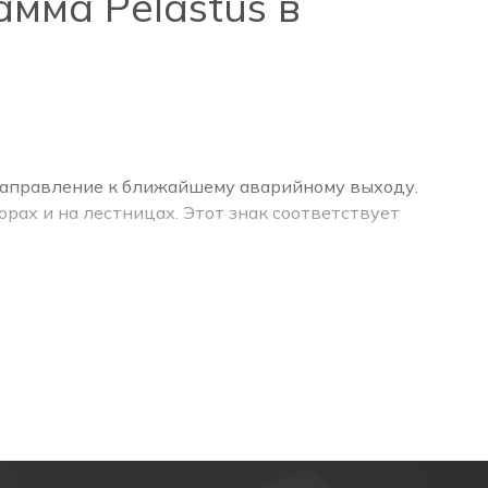
мма Pelastus в
 направление к ближайшему аварийному выходу.
рах и на лестницах. Этот знак соответствует
, когда включаются аварийные светильники и люди
акуационному выходу. Это позволяет: