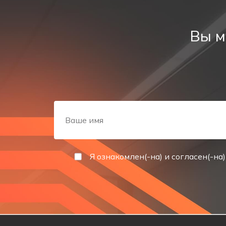
Обеспечить соответствие объекта требованиям 
Область применения и требова
Вы м
Знак эвакуации Р36 должен быть установлен над пр
Высота знака должна быть достаточной для хорошей
соотноситься с последующими указателями маршрут
Технические характеристики
Размер: форматы, рассчитанные под размеры рас
Материал: самоклеящаяся пленка, пропускающая 
Я ознакомлен(-на) и согласен(-на)
Тип изображения: контрастная графика, оптими
решения.
Цвет: зелёный фон и белые символы в строгом со
Условия эксплуатации: широкий температурный ди
паркингах.