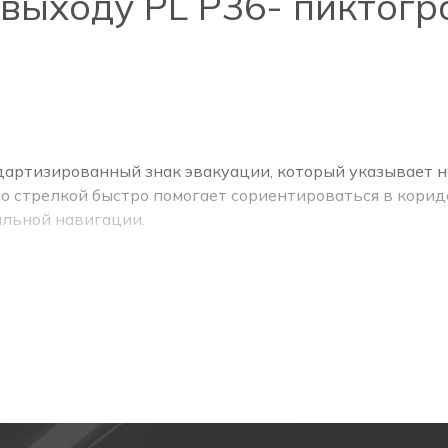
выходу PL Р36- пиктогра
ндартизированный знак эвакуации, который указывает
о стрелкой быстро помогает сориентироваться в коридо
альной навигации.
сновного освещения или активации аварийного режима
им ориентиром, указывая направление к ближайшему эв
пление людей в тупиковых участках.
по коридорам и лестницам.