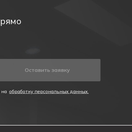
перед вводом в эксплуатацию
и
прямо
на верхнем уровне или подвешиваться к потолку.
ор, а его расположение должно логично
вать утверждённому плану эвакуации.
Оставить заявку
е на
обработку персональных данных.
е освещённости, возможны фотолюминесцентные
жа в коридорах, на лестницах, в тамбурах и