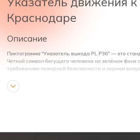
Указатель движения к 
Краснодаре
Описание
Пиктограмма "Указатель выхода PL Р36" — это ста
Четкий символ бегущего человека на зелёном фоне с
требованиям пожарной безопасности и нормам визу
Назначение указателя
В случае возникновения задымления, отключения о
могут испытывать стресс, пиктограмма служит чётк
Сократить время эвакуации и предотвратить ско
Снизить риск паники и хаотичного перемещения 