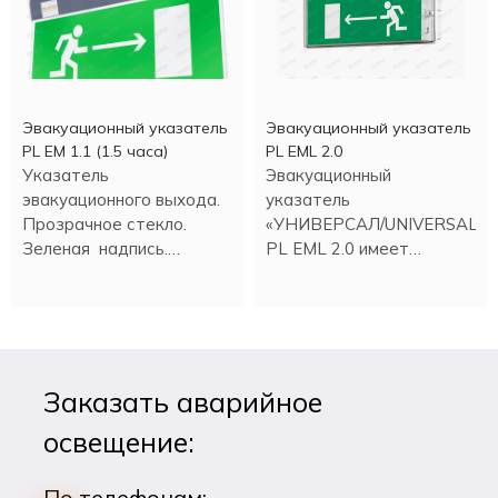
Эвакуационный указатель
Эвакуационный указатель
PL EM 1.1 (1.5 часа)
PL EML 2.0
Указатель
Эвакуационный
эвакуационного выхода.
указатель
Прозрачное стекло.
«УНИВЕРСАЛ/UNIVERSAL»
Зеленая надпись.
PL EML 2.0 имеет
Цветные светодиоды.
встроенный аккумулятор.
Работа в аварийном
режиме более трех
часов.
Заказать аварийное
освещение:
По телефонам: