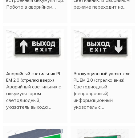
встроенный аккумулятор.
светильник. В аварийном
Работа в аварийном
режиме переходит на
режиме - более трех
светодиодное
часов.
освещение.
Аварийный светильник PL
Эвакуационный указатель
EM 2.0 (стрелка вверх)
PL EM 2.0 (стрелка вниз)
Аварийный светильник с
Светодиодный
аккумулятором
(непрозрачный)
светодиодный,
информационный
указатель выхода
указатель с
(стрелка вверх).
аккумулятором.