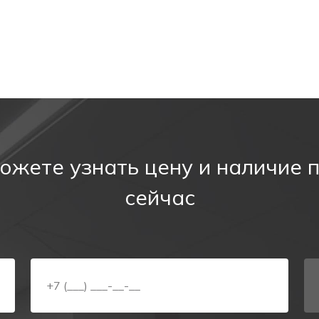
и и промышленной безопасности на объекте;
и показывает сам выход.
ммы «ВЫХОД»
ным пребыванием людей. Знак устанавливают там, где 
ожете узнать цену и наличие 
сейчас
ми;
ексного освещения и маркировки:
ания;
 кинотеатры;