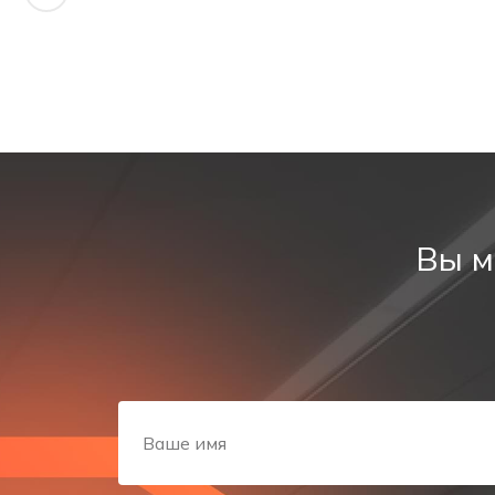
выходами обеспечивает следующие функции:
поддерживает требования пожарной безопасност
Указатель "Выход" ставится только над выходом 
Область применения пиктогра
Охватывает любые здания с постоянным или времен
Вы м
коридоры, лифтовые холлы;
пространства, с наличием дверей для выхода
галереи и переходы между корпусами или здания
над дверями эвакуационных выходов
По типам объектов знак применяют в составе компл
офисные и бизнес-центры, административные зд
торговые и развлекательные центры, рестораны,