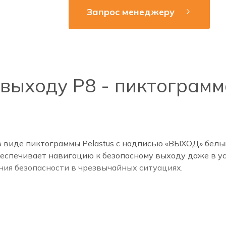
Запрос менеджеру
выходу Р8 - пиктограмма
 виде пиктограммы Pelastus c надписью «ВЫХОД» белы
еспечивает навигацию к безопасному выходу даже в ус
ния безопасности в чрезвычайных ситуациях.
трое ориентирование людей на путях эвакуации. Расп