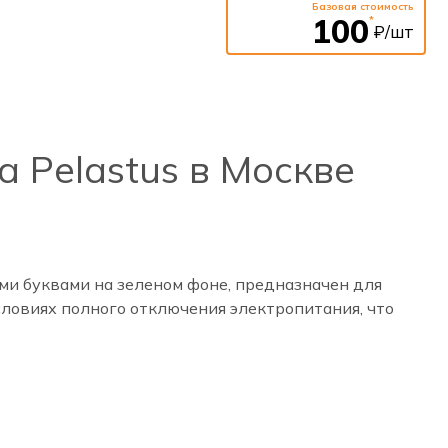
Базовая стоимость
100
*
₽/шт
 Pelastus в Москве
ми буквами на зеленом фоне, предназначен для
ловиях полного отключения электропитания, что
оложение этого знака над эвакуационными