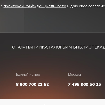
угие медучреждения;
 с
политикой конфиденциальности
и даю своё согласи
лексы, подземные паркинги;
с массовым проживанием.
О КОМПАНИИ
КАТАЛОГ
БИМ БИБЛИОТЕКА
м покрытием, устойчивым к истиранию и влажной уборк
 пиктограмма «ВЫХОД»
обеспечивающие быстрое восприятие информации и выс
х температур, допустимая повышенная влажность, сто
Единый номер
Москва
(Цвета сигнальные, знаки безопасности и разметка сиг
8 800 700 22 52
7 495 969 56 15