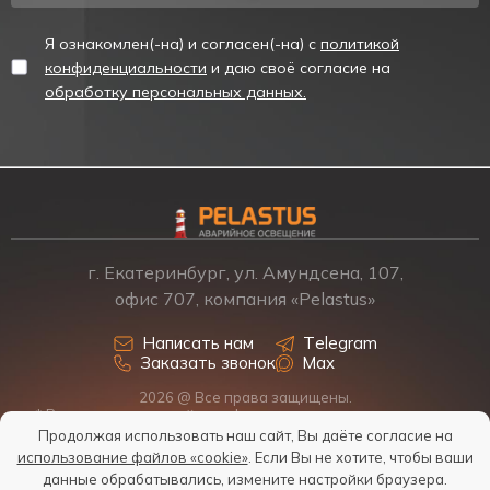
Я ознакомлен(-на) и согласен(-на) с
политикой
конфиденциальности
и даю своё согласие на
обработку персональных данных.
г. Екатеринбург, ул. Амундсена, 107,
офис 707, компания «Pelastus»
Написать нам
Telegram
Заказать звонок
Max
2026 @ Все права защищены.
* Размещенная на сайте информация о товарах и ценах не
является офертой, наличие, стоимость, условия поставки
Продолжая использовать наш сайт, Вы даёте согласие на
обсуждаются индивидуально у менеджеров.
использование файлов «cookie»
. Если Вы не хотите, чтобы ваши
Политика обработки персональных данных
данные обрабатывались, измените настройки браузера.