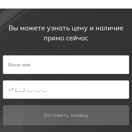
лестнице в первую очередь видит именно светящийся
эвакуационный знак с понятным направлением движения.
Назначение
Вы можете узнать цену и наличие
офисные центры, административные здания, бизнес-
прямо сейчас
центры;
торговые комплексы, склады, логистические терминалы;
производственные цеха и вспомогательные помещения
предприятий;
подземные и наземные паркинги;
гостиницы, медицинские учреждения, учебные заведения.
Технические характеристики
Размер: стандартный формат под размер рассеивателя;
Материал: самоклеящаяся плёнка;
Оставить заявку
Тип изображения: эвакуационный пиктограммный знак
со стрелкой налево;