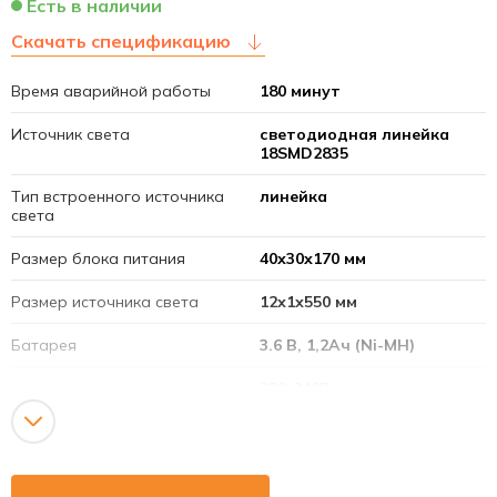
Есть в наличии
Скачать спецификацию
Время аварийной работы
180 минут
Источник света
светодиодная линейка
18SMD2835
Тип встроенного источника
линейка
света
Размер блока питания
40х30х170 мм
Размер источника света
12х1х550 мм
Батарея
3.6 В, 1,2Ач (Ni-MH)
Напряжение сети
220-240В
Рабочая частота
50-60Гц
Время срабатывания
≤ 0.25 сек