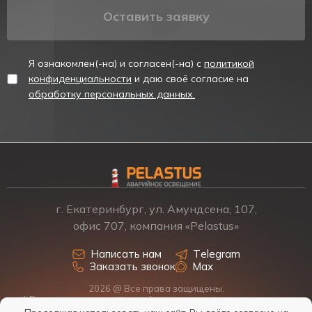
Оставить заявку
Я ознакомлен(-на) и согласен(-на) с
политикой
конфиденциальности
и даю своё согласие на
обработку персональных данных.
г. Екатеринбург, ул. Амундсена, 107,
офис 707, компания «Pelastus»
Написать нам
Telegram
Заказать звонок
Max
2026 @ Все права защищены.
* Размещенная на сайте информация о товарах и ценах не
является офертой, наличие, стоимость, условия поставки