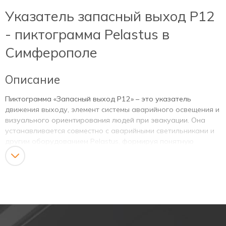
Указатель запасный выход Р12
- пиктограмма Pelastus в
Симферополе
Описание
Пиктограмма «Запасный выход Р12» – это указатель
движения выходу, элемент системы аварийного освещения и
визуального ориентирования людей при эвакуации. Она
устанавливается совместно с аварийными светильниками и
другим оборудованием Pelastus, формируя понятную
«карту» безопасного выхода с объекта. Материал, из
которого она изготовлена, позволяет пропускать
достаточное количество света, что обеспечивает четкое
отображение даже в условиях чрезвычайной ситуации.
Назначение