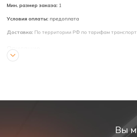
Мин. размер заказа:
1
Условия оплаты:
предоплата
Доставка:
По территории РФ по тарифам транспорт
Описание
Светильник PL EM 1.1 выполнен в корпусе из прозр
(90 минут). Аккумуляторная никель-кадмиевая бата
Светильник-указатель выхода производится компание
В корпусе светильника установлена подсветка из 
время зарядки аккумуляторной батареи — 24 часа. 
индикаторов. Проверить исправность можно с помощ
Назначение
Вы м