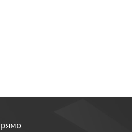
 светильника снабжена аккумулятором на 1,5 часа
льника в автономном режиме.
олтора и на три часа.
. Устройство защищено от перезаряда. Наибольшее
 осуществляется с помощь светодиодных
прямо