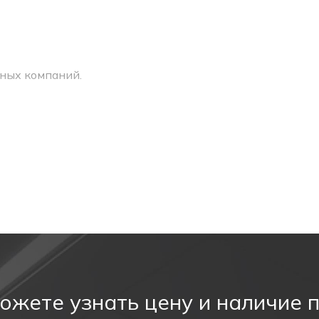
ных компаний.
ачного стекла с зеленой надписью. Данная модификация
рея обеспечивает стабильную работу аварийного свети
й Pelastus в двух модификациях: с аккумулятором на п
цветных светодиодов. Потребляемая мощность равна 3W
Контроль за состоянием рабочей сети и уровнем заряда
ью кнопки «тест», в ручном режиме.
ожете узнать цену и наличие 