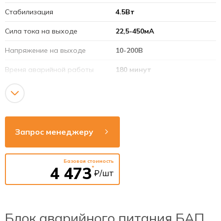
Стабилизация
4.5Вт
Сила тока на выходе
22,5-450мА
Напряжение на выходе
10-200В
Время аварийной работы
180 минут
Аккумулятор
9,6В 1,8Ач (LiFePO4)
Напряжение сети
220-240В
Рабочая частота
50-60Гц
Запрос менеджеру
Индикация состояния
Есть
Базовая стоимость
Тестирование
Автоматическое и ручное
4 473
*
₽/шт
Блок аварийного питания БАП