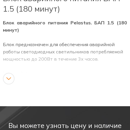
1.5 (180 минут)
Блок аварийного питания Pelastus. БАП 1.5 (180
минут)
Блок предназначен для обеспечения аварийной
работы светодиодных светильников потребляемой
мощностью до 200Вт в течение 3х часов.
Марка:
Pelastus
Модель:
БАП 1.5 (180 минут)
Размер блока:
189*39*27мм
Размер аккумулятора:
160*18мм
Наличие на складе:
Да
Мин. размер заказа:
1 шт.
Условия оплаты:
предоплата
Вы можете узнать цену и наличие
Доставка:
По территории РФ по тарифам