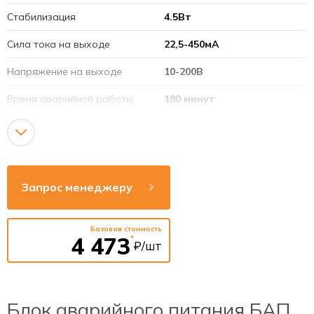
Стабилизация
4.5Вт
Сила тока на выходе
22,5-450мА
Напряжение на выходе
10-200В
Время аварийной работы
180 минут
Аккумулятор
9,6В 1,8Ач (LiFePO4)
Напряжение сети
220-240В
Рабочая частота
50-60Гц
Запрос менеджеру
Индикация состояния
Есть
Базовая стоимость
Тестирование
Автоматическое и ручное
4 473
*
₽/шт
Блок аварийного питания БАП