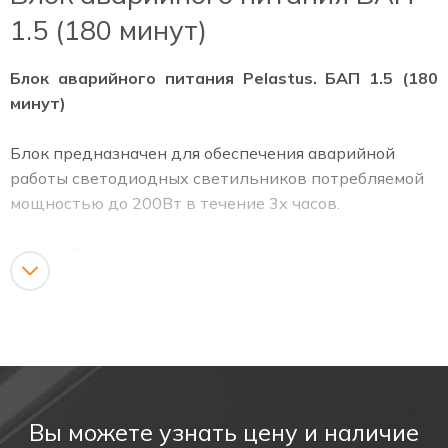
1.5 (180 минут)
Блок аварийного питания Pelastus. БАП 1.5 (180
минут)
Блок предназначен для обеспечения аварийной
работы светодиодных светильников потребляемой
мощностью до 200Вт в течение 3х часов.
Марка:
Pelastus
Модель:
БАП 1.5 (180 минут)
Размер блока:
189*39*27мм
Размер аккумулятора:
160*18мм
Наличие на складе:
Да
Мин. размер заказа:
1 шт.
Условия оплаты:
предоплата
Вы можете узнать цену и наличие
Доставка:
По территории РФ по тарифам